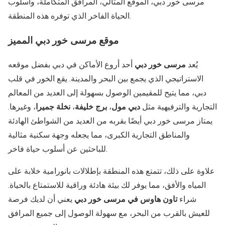
مرسى خور دبي، الموقع المثالي، المرافق المتكاملة، وأسلوب
الحياة الفاخر الذي توفره هذه المنطقة.
موقع مرسى خور دبي المميز
يُعد
مرسى خور دبي
أحد أروع الأماكن في دبي بفضل موقعه
الاستراتيجي الذي يجمع بين البحر والمدينة. يقع الخور في قلب
دبي، مما يتيح للمقيمين الوصول بسهولة إلى العديد من المعالم
التجارية والترفيهية مثل
دبي مول
،
برج خليفة
،
نخلة جميرا
، وغيرها.
يمتاز مرسى خور دبي أيضًا بقربه من العديد من الشواطئ الهادئة
والمناطق التجارية الكبرى، مما يجعله وجهة سكنية مثالية
للباحثين عن أسلوب حياة فاخر.
علاوة على ذلك، تتمتع هذه المنطقة بإطلالات بانورامية خلابة على
المياه والأفق، مما يوفر لك بيئة هادئة وراقية للاستمتاع بالحياة.
شراء
تاون هاوس في مرسى خور دبي
يعني أن لديك فرصة
للعيش بالقرب من البحر، مع سهولة الوصول إلى جميع المرافق