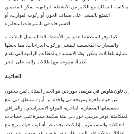
متكاملة للسكان مع الكثير من الأنشطة الترفيهية. يمكن للمقيمين
التمتع بالمشي على ضفاف الخور، أو ركوب القوارب، أو
الاسترخاء في المنتزهات المجاورة.
كما توفر المنطقة العديد من الأنشطة العائلية مثل الملاعب،
والمسارات المخصصة للمشي وركوب الدراجات، مما يجعلها
مثالية للعائلات. يمكن أيضًا الاستمتاع بالمطاعم الراقية التي تقدم
أطباقًا متنوعة مع إطلالات رائعة على البحر.
الخاتمة
إن
تاون هاوس في مرسى خور دبي
هو الخيار المثالي لمن يبحثون
عن حياة فاخرة ومريحة في واحدة من أروع مناطق دبي. مع
تصميماتها المعمارية الفاخرة، الموقع الاستراتيجي، والمرافق
المتكاملة، توفر مرسى خور دبي بيئة سكنية مميزة تلبي احتياجات
العائلات والمستثمرين. إذا كنت تبحث عن أسلوب حياة مريح مع
إطلالات خلابة على البحر، فإن تاون هاوس في مرسى خور دبي